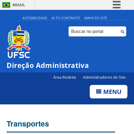
BRASIL
Simplifique!
ACESSIBILIDADE
ALTO CONTRASTE
MAPA DO SITE
Comunica BR
Participe
Acesso à informação
Legislação
Direção Administrativa
Canais
Área Restrita
Administradores do Site
MENU
Transportes